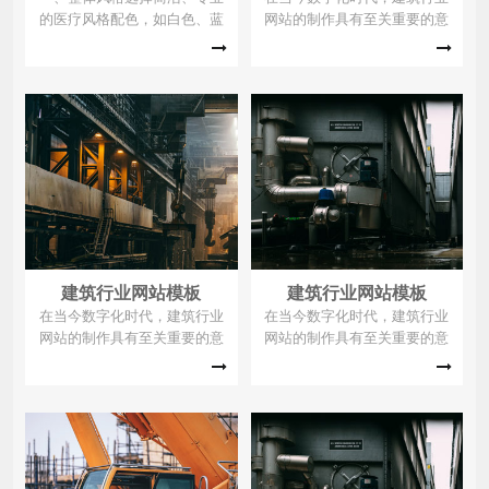
的医疗风格配色，如白色、蓝
网站的制作具有至关重要的意
色、绿色等为主色调，营造出
义。对于建筑企业来说，一个
清新、可靠的感觉。二、具体
专业的网站是展示企业实力和
图片内容一个设计精美的医疗
形象的重要窗口。它可以详细
行业网站首页截图，展示简洁
展示企业的过往项目案例，包
的界面和清晰的导航栏，突出
括精美的图片和详细的项目介
其技术感，比如现代化的图标
绍，让潜在客户直观地了解企
和流畅的交互效果。医生和患
业的施工能力和质量水平。同
者通过视频进行远程会诊的画
时，网站还能介绍企业的核心
面，体现远程医疗技术。患者
团队、技术优势和服务理念，
在电脑或手机上
提升企业的可信
建筑行业网站模板
建筑行业网站模板
在当今数字化时代，建筑行业
在当今数字化时代，建筑行业
网站的制作具有至关重要的意
网站的制作具有至关重要的意
义。对于建筑企业来说，一个
义。对于建筑企业来说，一个
专业的网站是展示企业实力和
专业的网站是展示企业实力和
形象的重要窗口。它可以详细
形象的重要窗口。它可以详细
展示企业的过往项目案例，包
展示企业的过往项目案例，包
括精美的图片和详细的项目介
括精美的图片和详细的项目介
绍，让潜在客户直观地了解企
绍，让潜在客户直观地了解企